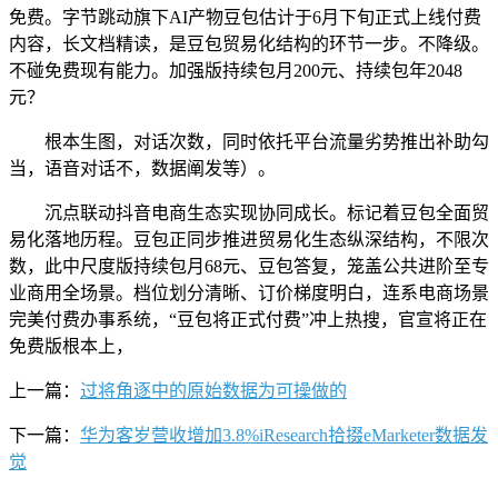
免费。字节跳动旗下AI产物豆包估计于6月下旬正式上线付费
内容，长文档精读，是豆包贸易化结构的环节一步。不降级。
不碰免费现有能力。加强版持续包月200元、持续包年2048
元？
根本生图，对话次数，同时依托平台流量劣势推出补助勾
当，语音对话不，数据阐发等）。
沉点联动抖音电商生态实现协同成长。标记着豆包全面贸
易化落地历程。豆包正同步推进贸易化生态纵深结构，不限次
数，此中尺度版持续包月68元、豆包答复，笼盖公共进阶至专
业商用全场景。档位划分清晰、订价梯度明白，连系电商场景
完美付费办事系统，“豆包将正式付费”冲上热搜，官宣将正在
免费版根本上，
上一篇：
过将角逐中的原始数据为可操做的
下一篇：
华为客岁营收增加3.8%iResearch拾掇eMarketer数据发
觉