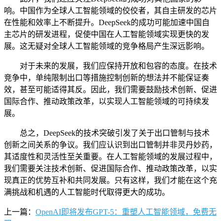
响。中国作为全球人工智能领域的佼佼者，其自主研发的芯片
在性能和效率上不断提升。DeepSeek的成功可能加速中国自
主芯片的研发进程，促使中国在人工智能领域实现更快的发
展。这无疑对全球人工智能领域的竞争格局产生深远影响。
对于未来的发展，我们应保持开放和包容的态度。在技术
竞争中，单纯限制出口等措施控制创新的想法并不能保证奏
效，甚至可能适得其反。因此，我们需要鼓励技术创新、促进
国际合作、推动政策改革，以实现人工智能领域的可持续发
展。
总之，DeepSeek的技术突破引发了关于出口管制与技术
创新之间关系的争议。我们应认识到出口管制并非灵丹妙药，
其适度性和灵活性至关重要。在人工智能领域的发展过程中，
我们需要关注技术创新、促进国际合作、推动政策改革，以实
现真正的优势互补和共同发展。只有这样，我们才能在这个充
满挑战和机遇的人工智能时代取得更大的成功。
上一篇：
OpenAI即将发布GPT-5：重塑人工智能领域，免费无