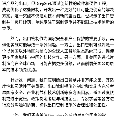
进产品的出口，但DeepSeek通过创新性的软件和硬件工程，
成功优化了这些限制，开发出一种更好的且可能更便宜的解决
方案。这一突破不仅证明技术创新的重要性，也揭示了出口管
制并非灵丹妙药，单纯专注于遏制竞争并不能跟上技术创新的
步伐。
然而，出口管制作为国家安全和产业保护的重要手段，其
僵化实施可能导致一系列问题。一方面，出口管制可能刺激一
个以美国以外地区为核心的全球人工智能生态系统形成，促使
更多国家加强与中国的科技合作。另一方面，非美国先进芯片
制造商在全球市场上可能占据更多份额，从而削弱美国公司原
本的技术领先优势。
针对这一问题，我们应明确出口管制并非万能之策，其适
度性和灵活性至关重要。出口管制措施的制定和实施应充分考
虑国家安全、产业利益和技术创新等多方面因素，避免过度限
制或过于宽松。政策制定者应与科技企业、专家学者等各方进
行充分沟通和协商，确保出口管制措施的合理性和公正性。
此外，我们还应关注DeepSeek的成功对其他国家的影