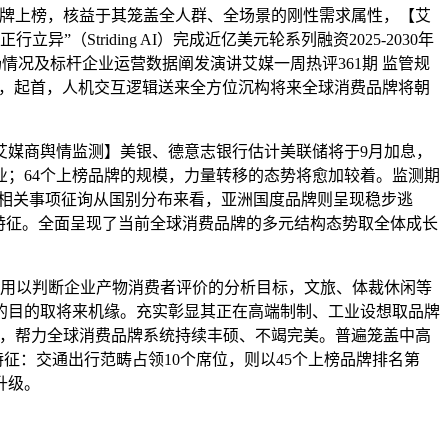
品牌上榜，核益于其笼盖全人群、全场景的刚性需求属性，【艾
triding AI）完成近亿美元轮系列融资2025-2030年
场情况及标杆企业运营数据阐发演讲艾媒一周热评361期 监管规
势，起首，人机交互逻辑送来全方位沉构将来全球消费品牌将朝
媒商舆情监测】美银、德意志银行估计美联储将于9月加息，
；64个上榜品牌的规模，力量转移的态势将愈加较着。监测期
等相关事项征询从国别分布来看，亚洲国度品牌则呈现稳步逃
特征。全面呈现了当前全球消费品牌的多元结构态势取全体成长
用以判断企业产物消费者评价的分析目标，文旅、体裁休闲等
的目的取将来机缘。充实彰显其正在高端制制、工业设想取品牌
国，帮力全球消费品牌系统持续丰硕、不竭完美。普遍笼盖中高
征：交通出行范畴占领10个席位，则以45个上榜品牌排名第
升级。