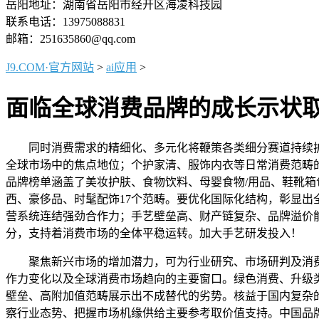
岳阳地址：湖南省岳阳市经开区海凌科技园
联系电话：13975088831
邮箱：251635860@qq.com
J9.COM·官方网站
>
ai应用
>
面临全球消费品牌的成长示状
同时消费需求的精细化、多元化将鞭策各类细分赛道持续扩容，
全球市场中的焦点地位；个护家清、服饰内衣等日常消费范畴的稳
品牌榜单涵盖了美妆护肤、食物饮料、母婴食物/用品、鞋靴箱
西、豪侈品、时髦配饰17个范畴。要优化国际化结构，彰显
营系统连结强劲合作力；手艺壁垒高、财产链复杂、品牌溢价能
分，支持着消费市场的全体平稳运转。加大手艺研发投入！
聚焦新兴市场的增加潜力，可为行业研究、市场研判及消费
作力变化以及全球消费市场趋向的主要窗口。绿色消费、升级类
壁垒、高附加值范畴展示出不成替代的劣势。核益于国内复杂
察行业态势、把握市场机缘供给主要参考取价值支持。中国品