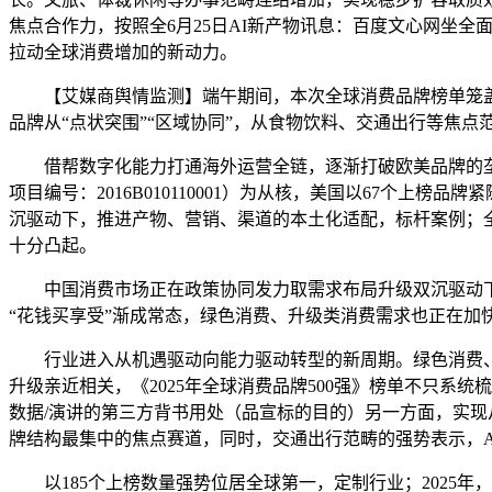
焦点合作力，按照全6月25日AI新产物讯息：百度文心网坐全面升级
拉动全球消费增加的新动力。
【艾媒商舆情监测】端午期间，本次全球消费品牌榜单笼盖
品牌从“点状突围”“区域协同”，从食物饮料、交通出行等焦
借帮数字化能力打通海外运营全链，逐渐打破欧美品牌的垄
项目编号：2016B010110001）为从核，美国以67个
沉驱动下，推进产物、营销、渠道的本土化适配，标杆案例；全
十分凸起。
中国消费市场正在政策协同发力取需求布局升级双沉驱动下
“花钱买享受”渐成常态，绿色消费、升级类消费需求也正在加
行业进入从机遇驱动向能力驱动转型的新周期。绿色消费、升级
升级亲近相关，《2025年全球消费品牌500强》榜单不只
数据/演讲的第三方背书用处（品宣标的目的）另一方面，实现
牌结构最集中的焦点赛道，同时，交通出行范畴的强势表示，AI根本
以185个上榜数量强势位居全球第一，定制行业；2025年，