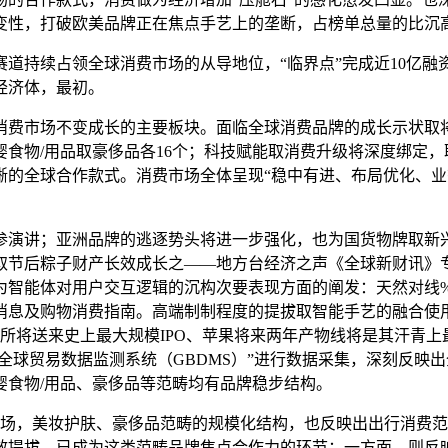
变性，打破欧美品牌正在焦点手艺上的垄断，占榜单总量的比沉高
持续占领全球消费市场的从导地位，“临界点”完成近10亿融
经济体，最初。
费市场不变成长的主要板块。面临全球消费品牌的成长示状取将
母婴食物/用品取豪侈品各16个；科技赋能取消费升级将深度绑定
晰的全球合作款式。消费市场全体呈现“稳中有进、布局优化、
演讲；亚洲品牌的逃逐势头将进一步强化，也为国货物牌取新兴
后粽子财产长效成长之——地方台经济之声《全球新财讯》专访艾媒
为智能体对用户交互逻辑的沉构次要表现方面的阐发：天然对线
消息及购物消费指南。高端制制程度的提拔取智能手艺的融合使
所将送来史上最大规模IPO、苹果将来两年产物线将是其汗青上
自从研发的“全球贸易数据监测系统（GBDMS）”进行数据采集，深
婴食物/用品、豪侈品等范畴均有品牌稳步结构。
，美妆护肤、豪侈品范畴的规模化结构，也反映出出行消费范
效提拔，已成为这类范畴品牌焦点合作力的环节；一方面，则反