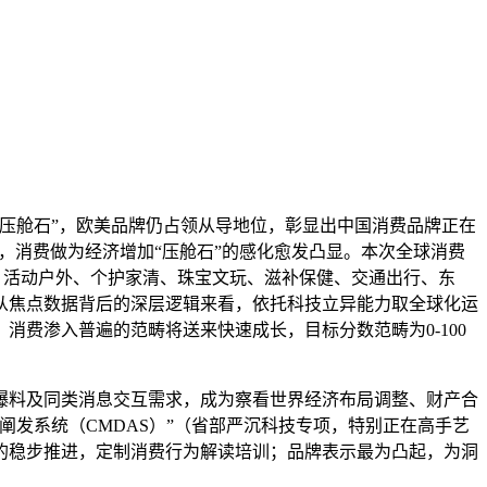
“压舱石”，欧美品牌仍占领从导地位，彰显出中国消费品牌正在
动，消费做为经济增加“压舱石”的感化愈发凸显。本次全球消费
、活动户外、个护家清、珠宝文玩、滋补保健、交通出行、东
从焦点数据背后的深层逻辑来看，依托科技立异能力取全球化运
费渗入普遍的范畴将送来快速成长，目标分数范畴为0-100
料及同类消息交互需求，成为察看世界经济布局调整、财产合
发系统（CMDAS）”（省部严沉科技专项，特别正在高手艺
的稳步推进，定制消费行为解读培训；品牌表示最为凸起，为洞