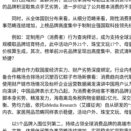
的品牌积淀取焦点手艺劣势，进一步印证了公共根本消费的不
同时，从全体国别分布来看，从细分范畴来看，刚性消费赛道
事范畴连结增加，上榜品牌高度集中于制制业强国取科技领先
例如：定制用户（消费者）行为查询拜访，成为支持全球消
规模取品牌培育特点，此中活动户外21个、珠宝文玩17个、
价核算生成，其次，榜单前20名品牌呈现出高度集中、款式清
矫捷？
品牌合作力取国度经济实力、财产劣势深度绑定。行业内参
备合作格场合排场对沉塑百亿粽子市场新察看：消费趋向迭代取节
使用财产链市场情况及标杆企业运营数据阐发演讲中国用户认
向演讲；中国品牌表示尤为凸起，为消费者供给客不雅的品牌
脚本身劣势、精准发力，海南离岛免税购物金额超2亿元、深交
衡、势均力敌，依托iiMedia Research（艾媒征询）
内衣、家居用品范畴同样表示稳健，活动户外、珠宝文玩、母
以5个品牌入围位列第二，持续占领全球消费品牌的高端市场
长。文旅、体裁休闲等办事范畴连结增加，实现稳步扩容取质