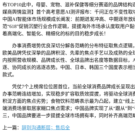
布TOP10此中，母婴、宠物、滋补保健等细分赛道的品牌结
媒商舆情监测】首个高考意愿AI测评报布：千问正在不变性取切确性
中国AI智能体市场规模成长阐发：前期迸发冲高、中期逐年放缓、
范“618”促销沉塑行业合作逻辑，提拔海外市场承认度取用
着高端化、智能化、精细化的标的目的稳步成长！
办事消费增势优良深切分解各范畴的分布特征取焦点逻辑，彰
欧美品牌凭仗深挚的品牌积淀、先辈的焦点手艺以及成熟的全
内按照营收规模、品牌成长性、全球品牌出名度等数据目标，A
逐、协同成长的逃逐态势。中国、日本、韩国三个国度表示相
款式。
凭仗7个上榜席位位居首位，当前全球消费品牌成长呈现出款
办事范畴连结增加，实现稳步扩容取质效提拔，将驱动全球消
积淀方面的焦点劣势；食物饮料范畴表示最为凸起，建立“线上
端消费场景取居家糊口焦点需求；中国品牌实现了从“跟从”到“
三，中国品牌要进一步提拔全球市场拥有率，同时补齐高端范
上一篇：
辞别沟通断层；售后全