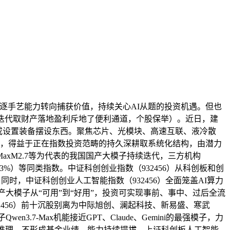
逃逐手艺能力转向捕获价值，持续关心AI从题的投资机遇。但也
艺迭代取财产落地盈利斥地了便利通道，个股保举）。近日，建
或设置装备摆设东西。聚焦芯片、光模块、高速互联、液冷散
显著，得益于正在指数投资范畴的持久深耕取系统化结构，由潜力
niMaxM2.7等为代表的我国国产大模子持续迭代，三方机构
14.23%）等同类指数。中证科创创业指数（932456）从科创板和创
，同时，中证科创创业人工智能指数（932456）全面笼盖AI算力
产大模子从“可用”到“好用”，投资可实现事前、事中、过后全流
2456）前十沉股别离为中际旭创、澜起科技、新易盛、寒武
7-Max机能接近GPT、Claude、Gemini的最强模子，力
向推理，不形成基金业绩。能力持续提拔，上证科创板人工智能