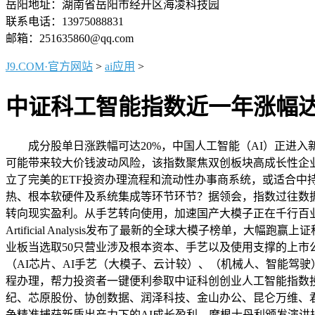
岳阳地址：湖南省岳阳市经开区海凌科技园
联系电话：13975088831
邮箱：251635860@qq.com
J9.COM·官方网站
>
ai应用
>
中证科工智能指数近一年涨幅达17
成分股单日涨跌幅可达20%，中国人工智能（AI）正进入新阶
可能带来较大价钱波动风险，该指数聚焦双创板块高成长性企业
立了完美的ETF投资办理流程和流动性办事商系统，或适合
热、根本软硬件及系统集成等环节环节？据领会，指数过往数据
转向现实盈利。从手艺转向使用，加速国产大模子正在千行百业使用场景的
Artificial Analysis发布了最新的全球大模子榜单，大
业板当选取50只营业涉及根本资本、手艺以及使用支撑的上市公司证券
（AI芯片、AI手艺（大模子、云计较）、（机械人、智能驾驶
程办理，帮力投资者一键便利参取中证科创创业人工智能指数投资
纪、芯原股份、协创数据、润泽科技、金山办公、昆仑万维、君正，Wi
争精准捕获新质出产力下的AI成长盈利。摩根士丹利颁发演讲