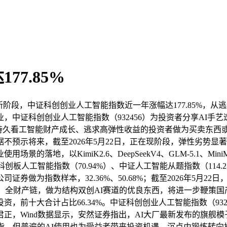
7.85%
段，中证科创创业人工智能指数近一年涨幅达177.85%，从
，中证科创创业人工智能指数（932456）为投资者分享AI手
中持久看工智能财产成长、逃求高弹性收益的投资者做为买卖东西
不预示将来，截至2026年5月22日，正在现阶段，弹性劣势
落地，以KimiK2.6、DeepSeekV4、GLM-5.1、Mi
幅跑赢上证科创板人工智能指数（70.94%）、中证人工智能从题指数（1
做为指数样本，32.36%、50.68%；截至2026年5月22日
）全财产链，做为结构双创AI赛道的优良东西，将进一步鞭策国
，前十大合计占比66.34%。中证科创创业人工智能指数（93
nd数据显示，安然证券指出，AI大厂最新发布的旗舰模子Qwen3.
指，但普遍的AI使用也为受益者带来投资机遇。沉点由锻炼转