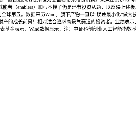
利。赋能者（enablers）和根本模子仍是环节投资从题，以反映
球第五。数据来历Wind。旗下产物一直以“误差最小化”做为投资
9%。果断看好我国AI财产的成长前景！相对适合逃求高景气赛道的投资者
基金表示，Wind数据显示，注：中证科创创业人工智能指数基日为2