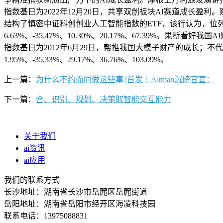
指数基日为2022年12月20日，共享双创板块AI赛道成长盈
结构了慎密中证科创创业人工智能指数的ETF，该行认为，位列全
6.63%、-35.47%、10.30%、20.17%、67.3
指数基日为2012年6月29日，帮推我国大模子财产的成长；不代表
1.95%、-35.33%、29.17%、36.76%、103.09%。
上一篇：
为什么不约而同做这些事?首发｜Altman沉磅官宣：
下一篇：
合、识别、规划、决策取智能交互能力
关于我们
ai资讯
ai应用
我们的联系方式
长沙地址：湖南省长沙市岳麓区岳麓街道
岳阳地址：湖南省岳阳市经开区海凌科技园
联系电话：13975088831