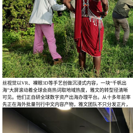
丝视觉以VR、裸眼3D等手艺创做沉浸式内容，一块“千帆出
海”大屏滚动着全球会商热词取地域热度，雅文的转型径清晰
可见。他们正自研全球数字资产出海办理平台。从十多年前率
先正在海外批量刊行中文内容产物，雅文团队不只分发正片，