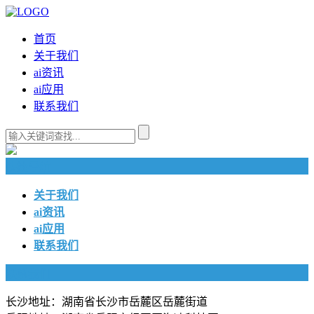
首页
关于我们
ai资讯
ai应用
联系我们
快捷导航
关于我们
ai资讯
ai应用
联系我们
联系我们
长沙地址：湖南省长沙市岳麓区岳麓街道