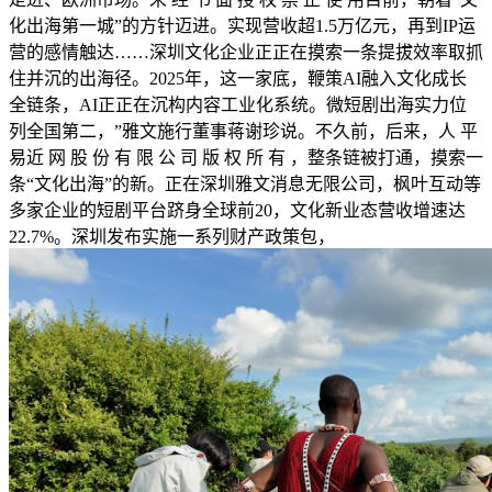
化出海第一城”的方针迈进。实现营收超1.5万亿元，再到IP运
营的感情触达……深圳文化企业正正在摸索一条提拔效率取抓
住并沉的出海径。2025年，这一家底，鞭策AI融入文化成长
全链条，AI正正在沉构内容工业化系统。微短剧出海实力位
列全国第二，”雅文施行董事蒋谢珍说。不久前，后来，人 平
易近 网 股 份 有 限 公 司 版 权 所 有 ，整条链被打通，摸索一
条“文化出海”的新。正在深圳雅文消息无限公司，枫叶互动等
多家企业的短剧平台跻身全球前20，文化新业态营收增速达
22.7%。深圳发布实施一系列财产政策包，