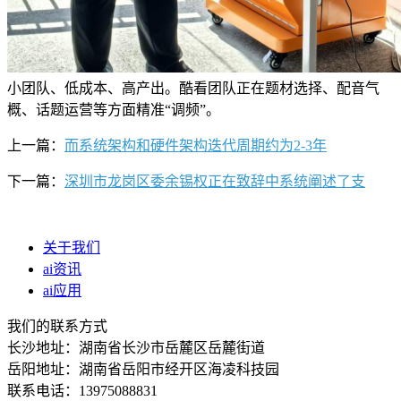
小团队、低成本、高产出。酷看团队正在题材选择、配音气
概、话题运营等方面精准“调频”。
上一篇：
而系统架构和硬件架构迭代周期约为2-3年
下一篇：
深圳市龙岗区委余锡权正在致辞中系统阐述了支
关于我们
ai资讯
ai应用
我们的联系方式
长沙地址：湖南省长沙市岳麓区岳麓街道
岳阳地址：湖南省岳阳市经开区海凌科技园
联系电话：13975088831