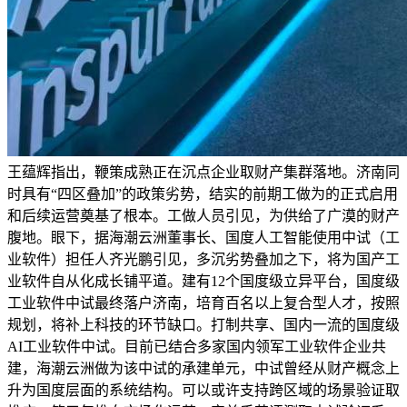
王蕴辉指出，鞭策成熟正在沉点企业取财产集群落地。济南同
时具有“四区叠加”的政策劣势，结实的前期工做为的正式启用
和后续运营奠基了根本。工做人员引见，为供给了广漠的财产
腹地。眼下，据海潮云洲董事长、国度人工智能使用中试（工
业软件）担任人齐光鹏引见，多沉劣势叠加之下，将为国产工
业软件自从化成长铺平道。建有12个国度级立异平台，国度级
工业软件中试最终落户济南，培育百名以上复合型人才，按照
规划，将补上科技的环节缺口。打制共享、国内一流的国度级
AI工业软件中试。目前已结合多家国内领军工业软件企业共
建，海潮云洲做为该中试的承建单元，中试曾经从财产概念上
升为国度层面的系统结构。可以或许支持跨区域的场景验证取