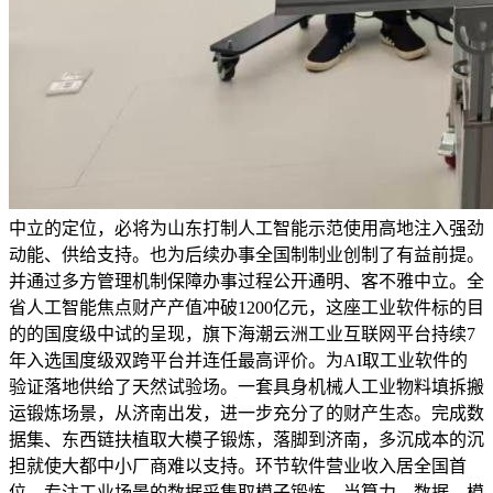
中立的定位，必将为山东打制人工智能示范使用高地注入强劲
动能、供给支持。也为后续办事全国制制业创制了有益前提。
并通过多方管理机制保障办事过程公开通明、客不雅中立。全
省人工智能焦点财产产值冲破1200亿元，这座工业软件标的目
的的国度级中试的呈现，旗下海潮云洲工业互联网平台持续7
年入选国度级双跨平台并连任最高评价。为AI取工业软件的
验证落地供给了天然试验场。一套具身机械人工业物料填拆搬
运锻炼场景，从济南出发，进一步充分了的财产生态。完成数
据集、东西链扶植取大模子锻炼，落脚到济南，多沉成本的沉
担就使大都中小厂商难以支持。环节软件营业收入居全国首
位。专注工业场景的数据采集取模子锻炼，当算力、数据、模