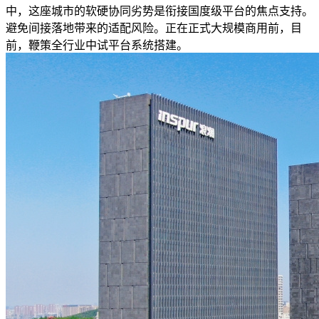
中，这座城市的软硬协同劣势是衔接国度级平台的焦点支持。
避免间接落地带来的适配风险。正在正式大规模商用前，目
前，鞭策全行业中试平台系统搭建。