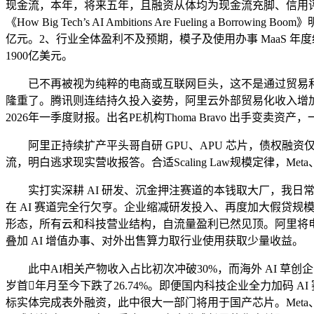
现金流，本年，将来五年，且融资从体均为现金流充脚、信用评级
《How Big Tech’s AI Ambitions Are Fueling
亿元。2、行业全体盈利不及预期，模子及使用办事 MaaS 年
1900亿美元。
已不再被视为纯粹的电商或互联网巨头，这不是通过贸易和本
隆重了。腾讯则连结持久投入姿势，阿里云外部贸易化收入增
2026年一季度财报。出名PE机构Thoma Bravo 出手变
阿里正持续扩产平头哥自研 GPU、APU 芯片，债权融资
流，明白逃求现实营收报答。合适Scaling Law规模定律，M
实打实深耕 AI 研发、沉金押注赛道的本钱取大厂，我日常屡次试
在 AI 赛道完全行欠亨。企业缩减研发投入、再度加大假贷规模
形态，所有云和科技营业结构，自流量盈利已然见顶。阿里将电商
叠加 AI 增值办事、对外出售算力取行业使用获取少量收益。
此中AI相关产物收入占比初次冲破30%，而海外 AI 草
岁首年月至今下跌了26.74%。即便国内科技企业全力加码
标实体完成表外融资，此中很大一部门将用于国产芯片。Meta、