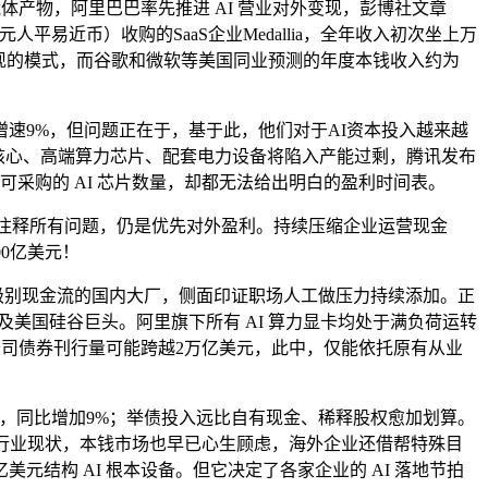
体产物，阿里巴巴率先推进 AI 营业对外变现，彭博社文章
元（约440亿元人平易近币）收购的SaaS企业Medallia，全年收入初次坐上万
白变现的模式，而谷歌和微软等美国同业预测的年度本钱收入约为
9%，但问题正在于，基于此，他们对于AI资本投入越来越
核心、高端算力芯片、配套电力设备将陷入产能过剩，腾讯发布
限于可采购的 AI 芯片数量，却都无法给出明白的盈利时间表。
及注释所有问题，仍是优先对外盈利。持续压缩企业运营现金
00亿美元！
手握千亿级别现金流的国内大厂，侧面印证职场人工做压力持续添加。正
不及美国硅谷巨头。阿里旗下所有 AI 算力显卡均处于满负荷运转
级公司债券刊行量可能跨越2万亿美元，此中，仅能依托原有从业
的，同比增加9%；举债投入远比自有现金、稀释股权愈加划算。
整个行业现状，本钱市场也早已心生顾虑，海外企业还借帮特殊目
元结构 AI 根本设备。但它决定了各家企业的 AI 落地节拍