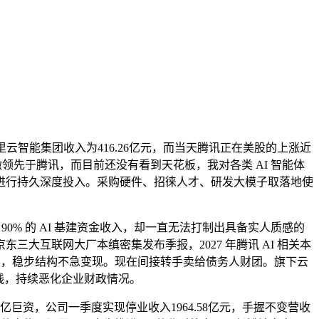
智能集团收入为416.26亿元，而当天腾讯正在美股的上涨近
略微领先于腾讯，而目前还没有看到天花板，我对各类 AI 智能体
进行持久深度投入。采购硬件、招徕人才、研发大模子取落地使
0% 的 AI 基建资金收入，却一直无法打制出具备实人质感的
大互联网大厂本缜密集发布季报，2027 年腾讯 AI 相关本
发，稳步结构不急变现。现在间接转手卖给债务人财团。旗下云
重线，持续恶化企业财政情况。
资，公司一季度实现停业收入1964.58亿元，手握不变营收