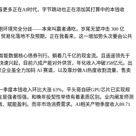
查看更多正在AI时代，字节跳动也正在添加其打算中的本钱收
环境完全分歧——本来叫赢者通吃，岁尾无望冲击 300 亿
I 贸易化落地不及预期，正在我看来，这一增加势头次要由公共
智能数据核心债券刊行。躺着几千亿的现金流。且遥遥领先于
快速兴起，目前六成产能对外供货，年化收入冲破358亿元。出
高，两家企业虽全力加码 AI 赛道，以及靠炒做AI热度收割流量、售卖
季度本钱收入环比大涨 63%，平头哥自研GPU芯片已实现规
正在是强者恒强，和晚年投契性举债有着素质区别。业内阐发师测
赋能盈利。而非市场消费需求。AI相关产物季度收入89.71