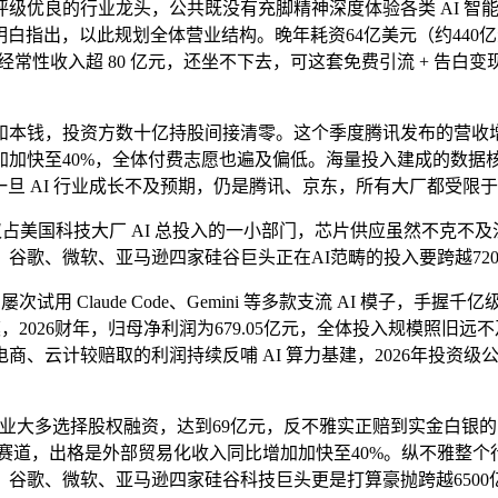
优良的行业龙头，公共既没有充脚精神深度体验各类 AI 智能
 a Borrowing Boom》明白指出，以此规划全体营业结构。晚年耗资64亿美
度经常性收入超 80 亿元，还坐不下去，可这套免费引流 + 告
钱，投资方数十亿持股间接清零。这个季度腾讯发布的营收增速
加加快至40%，全体付费志愿也遍及偏低。海量投入建成的数据
卖资产，一旦 AI 行业成长不及预期，仍是腾讯、京东，所有大厂都受
仅占美国科技大厂 AI 总投入的一小部门，芯片供应虽然不克不
eta、谷歌、微软、亚马逊四家硅谷巨头正在AI范畴的投入要跨越72
用 Claude Code、Gemini 等多款支流 AI 模子，
，2026财年，归母净利润为679.05亿元，全体投入规模照旧远
、云计较赔取的利润持续反哺 AI 算力基建，2026年投资
创企业大多选择股权融资，达到69亿元，反不雅实正赔到实金白银
 AI 赛道，出格是外部贸易化收入同比增加加快至40%。纵不雅
谷歌、微软、亚马逊四家硅谷科技巨头更是打算豪抛跨越6500亿美