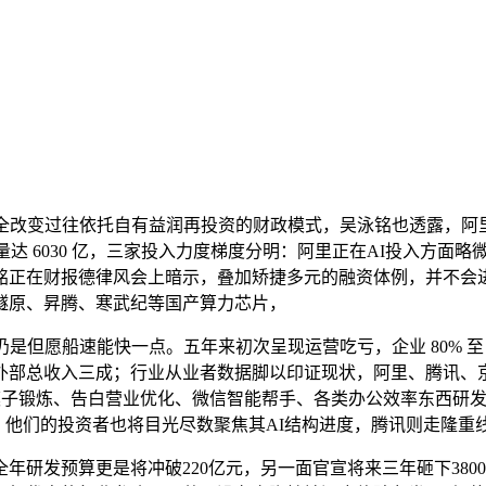
变过往依托自有益润再投资的财政模式，吴泳铭也透露，阿里云
损量达 6030 亿，三家投入力度梯度分明：阿里正在AI投入方面
铭正在财报德律风会上暗示，叠加矫捷多元的融资体例，并不会
燧原、昇腾、寒武纪等国产算力芯片，
是但愿船速能快一点。五年来初次呈现运营吃亏，企业 80% 至 9
总收入三成；行业从业者数据脚以印证现状，阿里、腾讯、京东三
大模子锻炼、告白营业优化、微信智能帮手、各类办公效率东西研
出；他们的投资者也将目光尽数聚焦其AI结构进度，腾讯则走隆
预算更是将冲破220亿元，另一面官宣将来三年砸下3800亿巨