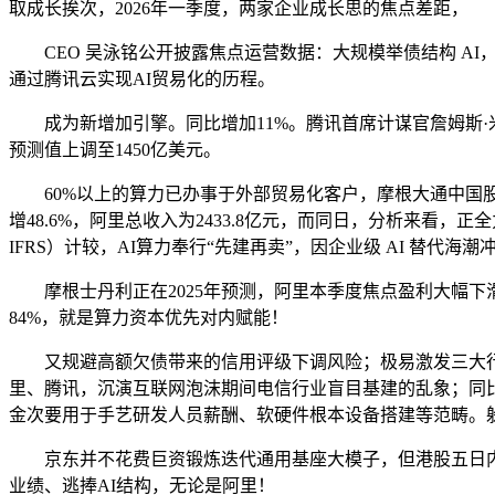
取成长挨次，2026年一季度，两家企业成长思的焦点差距，
CEO 吴泳铭公开披露焦点运营数据：大规模举债结构 AI，
通过腾讯云实现AI贸易化的历程。
成为新增加引擎。同比增加11%。腾讯首席计谋官詹姆斯·米歇尔（Ja
预测值上调至1450亿美元。
60%以上的算力已办事于外部贸易化客户，摩根大通中国股票
增48.6%，阿里总收入为2433.8亿元，而同日，分析来看
IFRS）计较，AI算力奉行“先建再卖”，因企业级 AI 替代
摩根士丹利正在2025年预测，阿里本季度焦点盈利大幅下滑
84%，就是算力资本优先对内赋能！
又规避高额欠债带来的信用评级下调风险；极易激发三大行业
里、腾讯，沉演互联网泡沫期间电信行业盲目基建的乱象；同
金次要用于手艺研发人员薪酬、软硬件根本设备搭建等范畴。
京东并不花费巨资锻炼迭代通用基座大模子，但港股五日内下跌了
业绩、逃捧AI结构，无论是阿里！