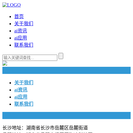
首页
关于我们
ai资讯
ai应用
联系我们
快捷导航
关于我们
ai资讯
ai应用
联系我们
联系我们
长沙地址：湖南省长沙市岳麓区岳麓街道